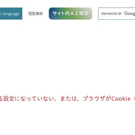
メニューを飛ばして本文へ
キ
閲覧補助
n language
ー
ワ
ー
ド
検
索
きる設定になっていない、または、ブラウザがCooki