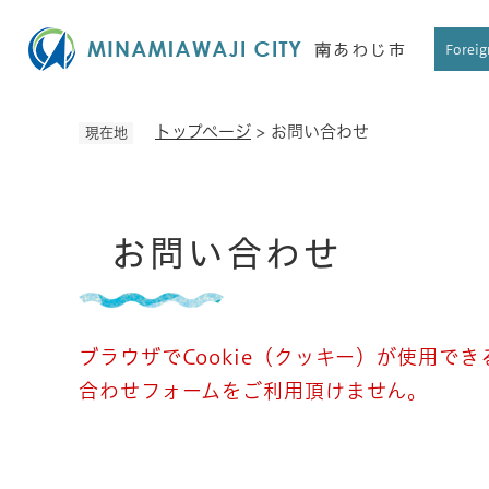
ペ
ー
Foreig
ジ
の
先
トップページ
>
お問い合わせ
現在地
頭
で
す
本
。
お問い合わせ
文
ブラウザでCookie（クッキー）が使用で
合わせフォームをご利用頂けません。