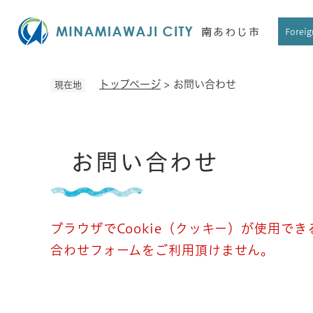
ペ
ー
Foreig
ジ
の
先
トップページ
>
お問い合わせ
現在地
頭
で
す
本
。
お問い合わせ
文
ブラウザでCookie（クッキー）が使用で
合わせフォームをご利用頂けません。