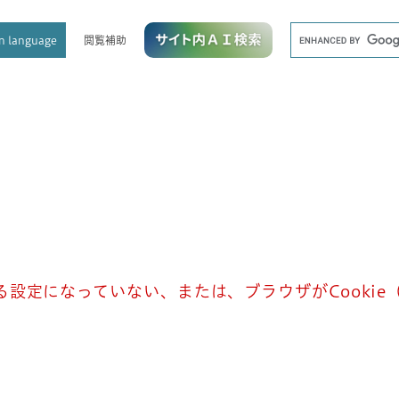
メニューを飛ばして本文へ
キ
閲覧補助
n language
ー
ワ
ー
ド
検
索
きる設定になっていない、または、ブラウザがCooki