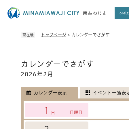
ペ
ー
Foreig
ジ
の
先
トップページ
>
カレンダーでさがす
現在地
頭
で
す
本
。
カレンダーでさがす
文
2026年2月
カレンダー表示
イベント一覧表
1
日曜日
日