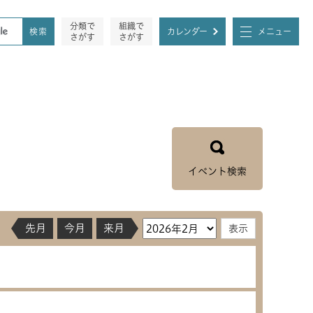
分類で
組織で
カレンダー
メニュー
さがす
さがす
イベント検索
先月
今月
来月