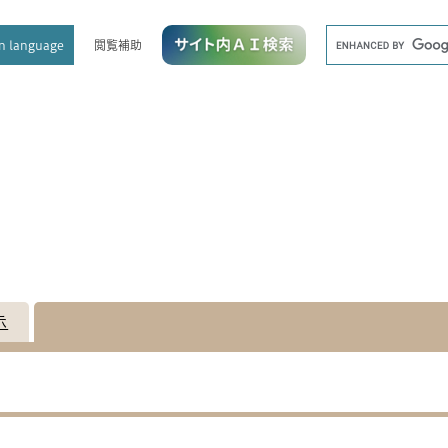
メニューを飛ばして本文へ
キ
閲覧補助
n language
ー
ワ
ー
ド
検
索
示