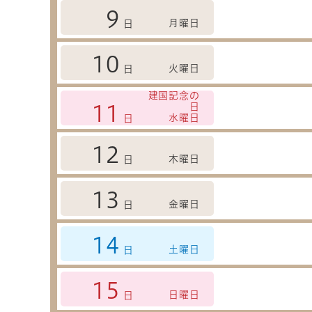
9
月曜日
日
10
火曜日
日
建国記念の
日
11
水曜日
日
12
木曜日
日
13
金曜日
日
14
土曜日
日
15
日曜日
日