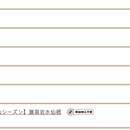
仙シーズン】灘黒岩水仙郷