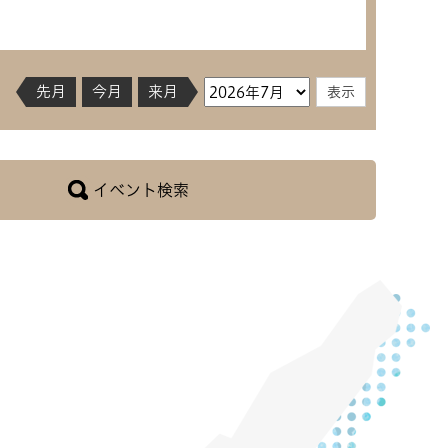
先月
今月
来月
イベント検索