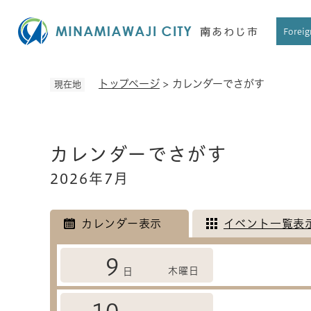
ペ
ー
Foreig
ジ
の
先
トップページ
>
カレンダーでさがす
現在地
頭
で
す
本
。
カレンダーでさがす
文
2026年7月
カレンダー表示
イベント一覧表
9
木曜日
日