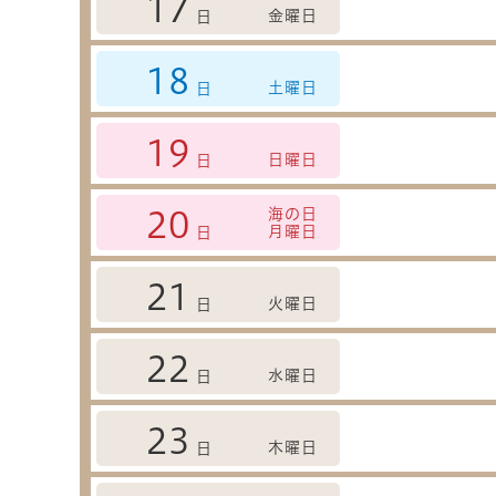
17
金曜日
日
18
土曜日
日
19
日曜日
日
海の日
20
月曜日
日
21
火曜日
日
22
水曜日
日
23
木曜日
日