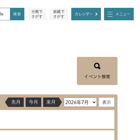
分類で
組織で
カレンダー
メニュー
さがす
さがす
イベント検索
先月
今月
来月