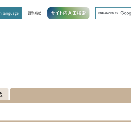
メニューを飛ばして本文へ
キ
閲覧補助
n language
ー
ワ
ー
ド
検
索
示