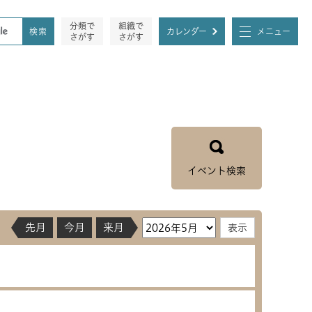
分類で
組織で
カレンダー
メニュー
さがす
さがす
イベント検索
先月
今月
来月