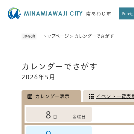
ペ
ー
Foreig
ジ
の
先
トップページ
>
カレンダーでさがす
現在地
頭
で
す
本
。
カレンダーでさがす
文
2026年5月
カレンダー表示
イベント一覧表
8
金曜日
日