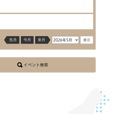
先月
今月
来月
イベント検索