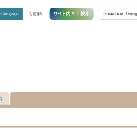
メニューを飛ばして本文へ
キ
閲覧補助
n language
ー
ワ
ー
ド
検
索
示