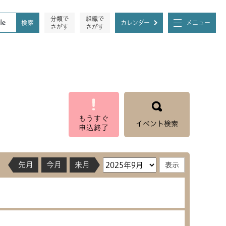
分類で
組織で
カレンダー
メニュー
さがす
さがす
もうすぐ
イベント検索
申込終了
先月
今月
来月