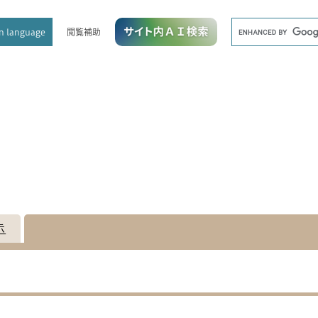
メニューを飛ばして本文へ
キ
閲覧補助
n language
ー
ワ
ー
ド
検
索
示