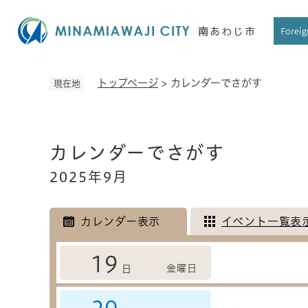
ペ
ー
Foreig
ジ
の
先
トップページ
>
カレンダーでさがす
現在地
頭
で
す
本
。
カレンダーでさがす
文
2025年9月
カレンダー表示
イベント一覧表
19
金曜日
日