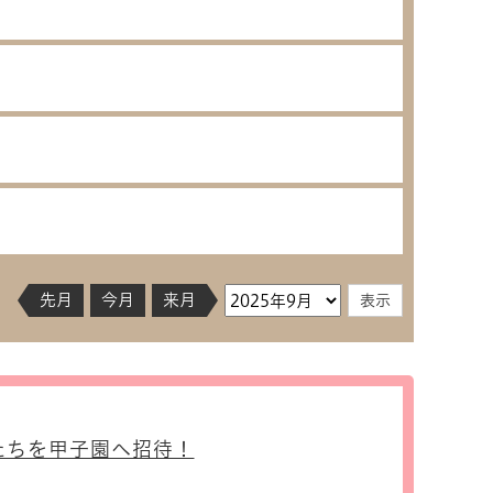
先月
今月
来月
たちを甲子園へ招待！