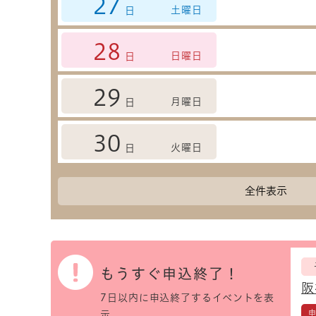
27
土曜日
日
28
日曜日
日
29
月曜日
日
30
火曜日
日
全件表示
もうすぐ申込終了！
阪
7日以内に申込終了するイベントを表
示