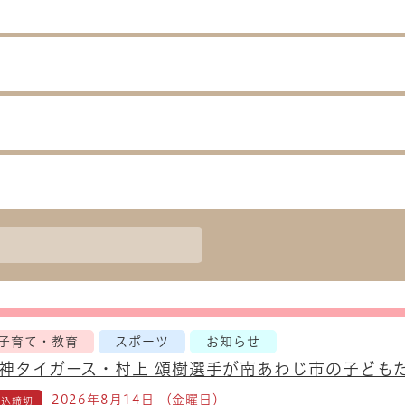
子育て・教育
スポーツ
お知らせ
神タイガース・村上 頌樹選手が南あわじ市の子ども
2026年8月14日 （金曜日）
申込締切