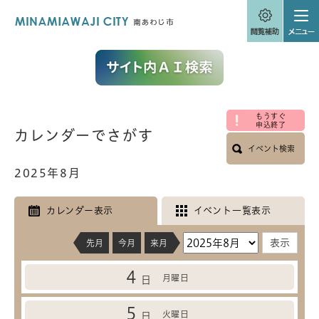
ペ
メニューを飛ばして本文へ
ー
ジ
の
先
頭
で
す
。
もうすぐ
本
申込終了
カレンダーでさがす
文
イベント検索
2025年8月
カレンダー表示
イベント一覧表示
先月
今月
来月
4
月曜日
日
5
火曜日
日