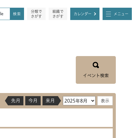
分類で
組織で
カレンダー
メニュー
さがす
さがす
イベント検索
先月
今月
来月