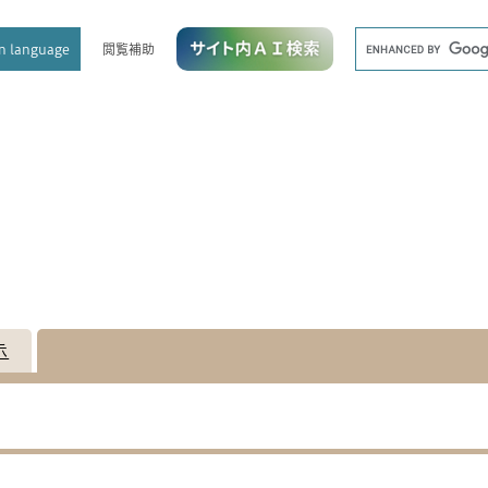
メニューを飛ばして本文へ
キ
閲覧補助
n language
ー
ワ
ー
ド
検
索
示