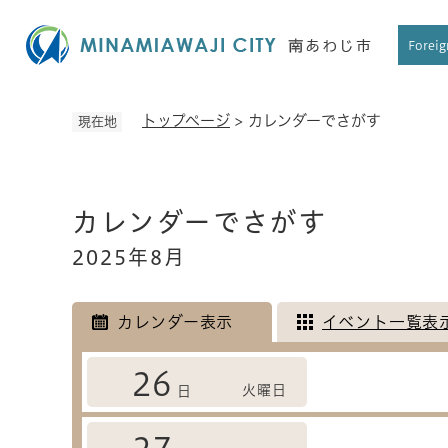
ペ
ー
Foreig
ジ
の
先
トップページ
>
カレンダーでさがす
現在地
頭
で
す
本
。
カレンダーでさがす
文
2025年8月
カレンダー表示
イベント一覧表
26
火曜日
日