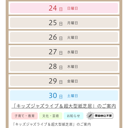
24
日曜日
日
25
月曜日
日
26
火曜日
日
27
水曜日
日
28
木曜日
日
29
金曜日
日
30
土曜日
日
「キッズジャズライブ＆超大型紙芝居」のご案内
子育て・教育
文化・芸術
お知らせ
「キッズジャズライブ＆超大型紙芝居」のご案内