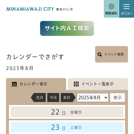
ペ
メニューを飛ばして本文へ
ー
ジ
の
先
頭
で
す
。
本
イベント検索
カレンダーでさがす
文
2025年8月
カレンダー表示
イベント一覧表示
先月
今月
来月
22
金曜日
日
23
土曜日
日