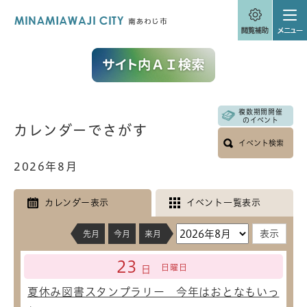
ペ
メニューを飛ばして本文へ
ー
ジ
の
先
頭
で
す
。
複数期間開催
本
のイベント
カレンダーでさがす
文
イベント検索
2026年8月
カレンダー表示
イベント一覧表示
先月
今月
来月
23
日曜日
日
夏休み図書スタンプラリー 今年はおとなもいっ