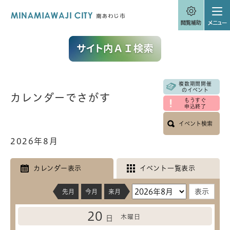
ペ
メニューを飛ばして本文へ
ー
ジ
の
先
頭
で
す
。
複数期間開催
本
のイベント
カレンダーでさがす
文
もうすぐ
申込終了
イベント検索
2026年8月
カレンダー表示
イベント一覧表示
先月
今月
来月
20
木曜日
日