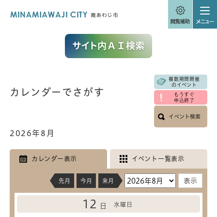
ペ
メニューを飛ばして本文へ
ー
ジ
の
先
頭
で
す
。
複数期間開催
本
のイベント
カレンダーでさがす
文
もうすぐ
申込終了
イベント検索
2026年8月
カレンダー表示
イベント一覧表示
先月
今月
来月
12
水曜日
日