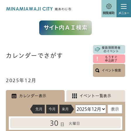
ペ
メニューを飛ばして本文へ
ー
ジ
の
先
頭
で
す
。
複数期間開催
本
のイベント
カレンダーでさがす
文
もうすぐ
申込終了
イベント検索
2025年12月
カレンダー表示
イベント一覧表示
先月
今月
来月
30
火曜日
日