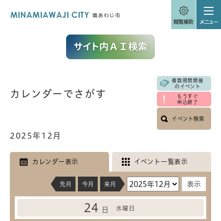
ペ
メニューを飛ばして本文へ
ー
ジ
の
先
頭
で
す
。
複数期間開催
本
のイベント
カレンダーでさがす
文
もうすぐ
申込終了
イベント検索
2025年12月
カレンダー表示
イベント一覧表示
先月
今月
来月
24
水曜日
日