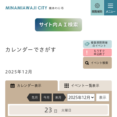
ペ
メニューを飛ばして本文へ
ー
ジ
の
先
頭
で
す
。
複数期間開催
本
のイベント
カレンダーでさがす
文
もうすぐ
申込終了
イベント検索
2025年12月
カレンダー表示
イベント一覧表示
先月
今月
来月
23
火曜日
日