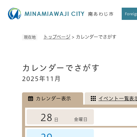
ペ
ー
Foreig
ジ
の
先
トップページ
>
カレンダーでさがす
現在地
頭
で
す
本
。
カレンダーでさがす
文
2025年11月
カレンダー表示
イベント一覧表
28
金曜日
日