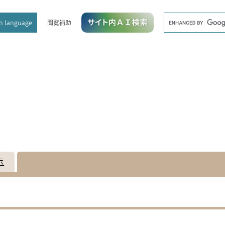
メニューを飛ばして本文へ
キ
閲覧補助
n language
ー
ワ
ー
ド
検
索
示