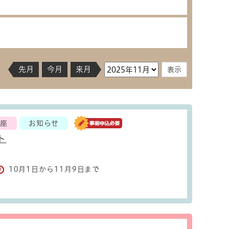
先月
今月
来月
座
お知らせ
ト
10月1日から11月9日まで