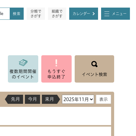
分類で
組織で
カレンダー
メニュー
さがす
さがす
複数期間開催
もうすぐ
イベント検索
のイベント
申込終了
先月
今月
来月