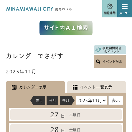
ペ
メニューを飛ばして本文へ
ー
ジ
の
先
頭
で
す
。
複数期間開催
本
のイベント
カレンダーでさがす
文
イベント検索
2025年11月
カレンダー表示
イベント一覧表示
先月
今月
来月
27
木曜日
日
28
金曜日
日