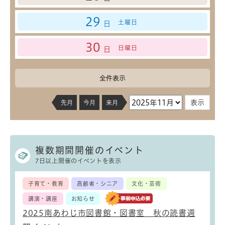
29
土曜日
日
30
日曜日
日
全件表示
先月
今月
来月
複数期間開催のイベント
7日以上開催のイベントを表示
子育て・教育
高齢者・シニア
文化・芸術
講演・講座
お知らせ
2025南あわじ市図書館・図書室 秋の読書週