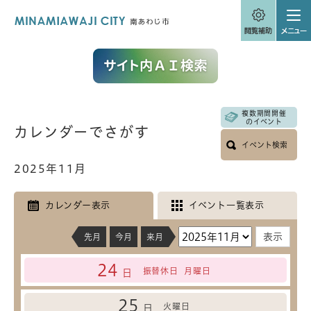
ペ
メニューを飛ばして本文へ
ー
ジ
の
先
頭
で
す
。
複数期間開催
本
のイベント
カレンダーでさがす
文
イベント検索
2025年11月
カレンダー表示
イベント一覧表示
先月
今月
来月
24
振替休日
月曜日
日
25
火曜日
日