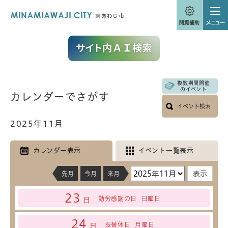
ペ
メニューを飛ばして本文へ
ー
ジ
の
先
頭
で
す
。
複数期間開催
本
のイベント
カレンダーでさがす
文
イベント検索
2025年11月
カレンダー表示
イベント一覧表示
先月
今月
来月
23
勤労感謝の日
日曜日
日
24
振替休日
月曜日
日