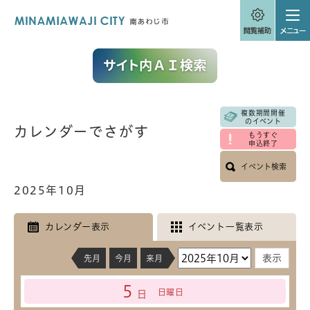
ペ
メニューを飛ばして本文へ
ー
ジ
の
先
頭
で
す
。
複数期間開催
本
のイベント
カレンダーでさがす
文
もうすぐ
申込終了
イベント検索
2025年10月
カレンダー表示
イベント一覧表示
先月
今月
来月
5
日曜日
日