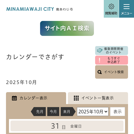
ペ
メニューを飛ばして本文へ
ー
ジ
の
先
頭
で
す
。
複数期間開催
本
のイベント
カレンダーでさがす
文
もうすぐ
申込終了
イベント検索
2025年10月
カレンダー表示
イベント一覧表示
先月
今月
来月
31
金曜日
日