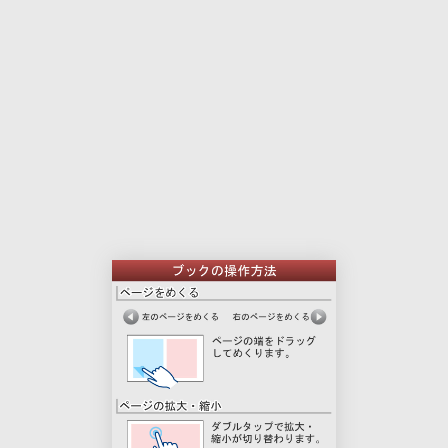
本
印
文
刷
用
ペ
ー
ジ